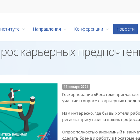
институте
Направления
Конференции
Новости
прос карьерных предпочтен
11 января 2021
Госкорпорация «Росатом» приглашает 
участие в опросе о карьерных предпо
Нам интересно, где бы вы хотели рабо
региона присутсвия и ваших професс
Опрос полностью анонимный и займёт 
сделать бренд и работу в Росатоме 