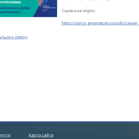
Ссылка на опрос:
https://opros.greenatom.ru/polls/career
уться к списку
итуте
Карта сайта