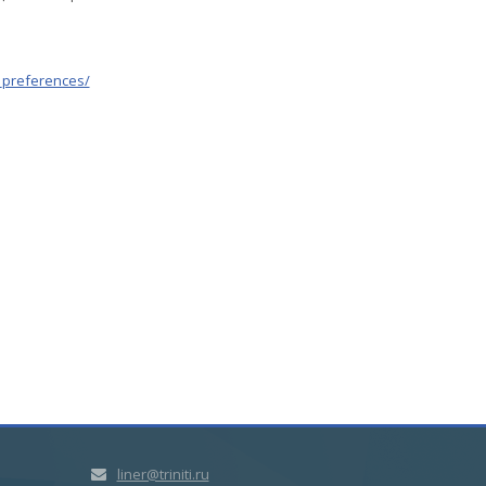
_preferences/
liner@triniti.ru