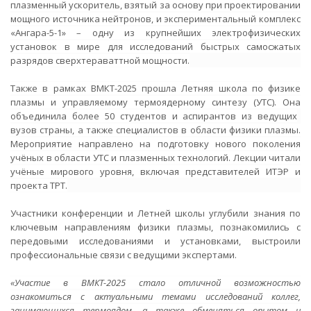
плазменный ускоритель, взятый за основу при проектировании
мощного источника нейтронов, и экспериментальный комплекс
«Ангара-5-1» – одну из крупнейших электрофизических
установок в мире для исследований быстрых самосжатых
разрядов сверхтераваттной мощности.
Также в рамках ВМКТ-2025 прошла Летняя школа по физике
плазмы и управляемому термоядерному синтезу (УТС). Она
объединила более 50 студентов и аспирантов из ведущих
вузов страны, а также специалистов в области физики плазмы.
Мероприятие направлено на
подготовк
у
нового поколения
учёных в области УТС и плазменных технологий.
Лекции читали
учёные мирового уровня, включая представителей ИТЭР и
проекта TРT.
Участники конференции и Летней школы углубили знания по
ключевым направлениям физики плазмы, познакомились с
передовыми исследованиями и установками, выстроили
профессиональные связи с ведущими экспертами.
«Участие в ВМКТ-2025 стало отличной возможностью
ознакомиться с актуальными темами исследований коллег,
занимающихся термоядом, а также обменяться опытом и