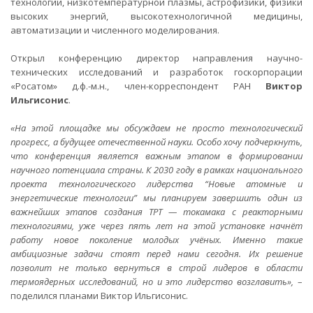
технологий, низкотемпературной плазмы, астрофизики, физики
высоких энергий, высокотехнологичной медицины,
автоматизации и численного моделирования.
Открыл конференцию директор направления научно-
технических исследований и разработок госкорпорации
«Росатом» д.ф.-м.н., член-корреспондент РАН
Виктор
Ильгисонис
.
«На этой площадке мы обсуждаем не просто технологический
прогресс, а будущее отечественной науки. Особо хочу подчеркнуть,
что конференция является важным этапом в формировании
научного потенциала страны. К 2030 году в рамках национального
проекта технологического лидерства “Новые атомные и
энергетические технологии” мы планируем завершить один из
важнейших этапов создания TРT — токамака с реакторными
технологиями, уже через пять лет на этой установке начнёт
работу новое поколение молодых учёных. Именно такие
амбициозные задачи стоят перед нами сегодня. Их решение
позволит не только вернуться в строй лидеров в области
термоядерных исследований, но и это лидерство возглавить»,
–
поделился планами Виктор Ильгисонис.