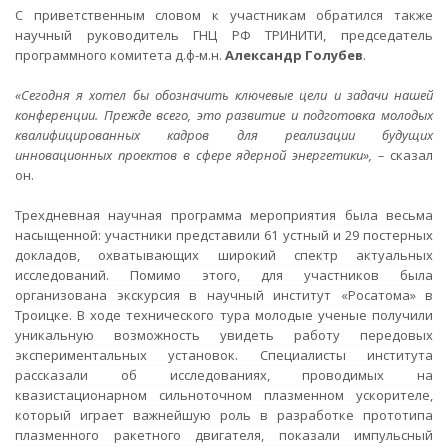
С приветственным словом к участникам обратился также
научный руководитель ГНЦ РФ ТРИНИТИ, председатель
программного комитета д.ф-м.н.
Александр Голубев
.
«Сегодня я хотел бы обозначить ключевые цели и задачи нашей
конференции. Прежде всего, это развитие и подготовка молодых
квалифицированных кадров для реализации будущих
инновационных проектов в сфере ядерной энергетики», –
сказал
он.
Трехдневная научная программа мероприятия была весьма
насыщенной: участники представили 61 устный и 29 постерных
докладов, охватывающих широкий спектр актуальных
исследований. Помимо этого, для участников была
организована экскурсия в научный институт «Росатома» в
Троицке. В ходе технического тура молодые ученые получили
уникальную возможность увидеть работу передовых
экспериментальных установок. Специалисты института
рассказали об исследованиях, проводимых на
квазистационарном сильноточном плазменном ускорителе,
который играет важнейшую роль в разработке прототипа
плазменного ракетного двигателя, показали импульсный