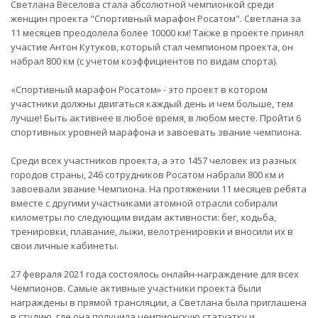
Светлана Веселова стала абсолютной чемпионкой среди
женщин проекта "Спортивный марафон Росатом". Светлана за
11 месяцев преодолела более 10000 км! Также в проекте принял
участие Антон Кутуков, который стал чемпионом проекта, он
набрал 800 км (с учетом коэффициентов по видам спорта).
«Спортивный марафон Росатом» - это проект в котором
участники должны двигаться каждый день и чем больше, тем
лучше! Быть активнее в любое время, в любом месте. Пройти 6
спортивных уровней марафона и завоевать звание чемпиона.
Среди всех участников проекта, а это 1457 человек из разных
городов страны, 246 сотрудников Росатом набрали 800 км и
завоевали звание Чемпиона. На протяжении 11 месяцев ребята
вместе с другими участниками атомной отрасли собирали
километры по следующим видам активности: бег, ходьба,
тренировки, плавание, лыжи, велотренировки и вносили их в
свои личные кабинеты.
27 февраля 2021 года состоялось онлайн-награждение для всех
Чемпионов. Самые активные участники проекта были
награждены в прямой трансляции, а Светлана была приглашена
в студию, где она получила чемпионскую статуэтку и