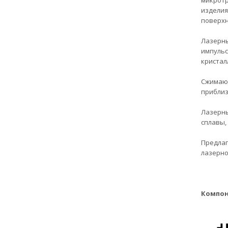
микротр
изделия
поверхн
Лазерны
импульс
кристал
Сжимающ
приблиз
Лазерны
сплавы,
Предлаг
лазерно
Компон