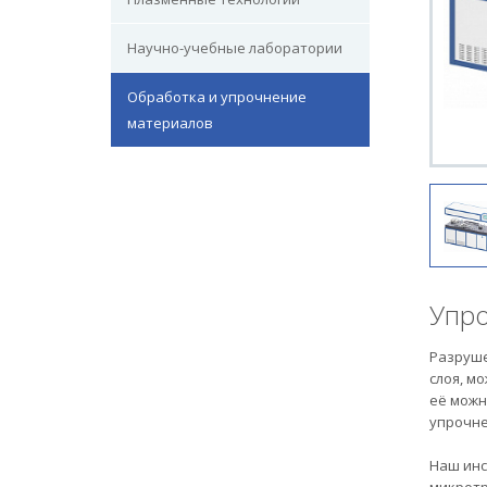
Научно-учебные лаборатории
Обработка и упрочнение
материалов
Упро
Разруше
слоя, м
её можн
упрочне
Наш инс