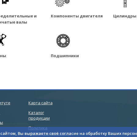
ределительные и
Компоненты двигателя
Цилиндры 
нчатые валы
уны
Подшипники
итуте
Карта сайта
и
Каталог
продукции
ты
Политика
с сайтом, Вы выражаете своё согласие на обработку Ваших перс
конфиденциальности