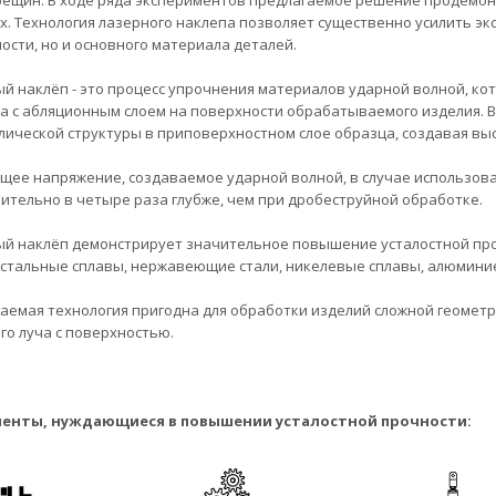
ещин. В ходе ряда экспериментов предлагаемое решение продемон
х. Технология лазерного наклепа позволяет существенно усилить э
ости, но и основного материала деталей.
й наклёп - это процесс упрочнения материалов ударной волной, ко
а с абляционным слоем на поверхности обрабатываемого изделия. 
лической структуры в приповерхностном слое образца, создавая вы
ее напряжение, создаваемое ударной волной, в случае использован
ительно в четыре раза глубже, чем при дробеструйной обработке.
й наклёп демонстрирует значительное повышение усталостной про
 стальные сплавы, нержавеющие стали, никелевые сплавы, алюмини
аемая технология пригодна для обработки изделий сложной геомет
го луча с поверхностью.
енты, нуждающиеся в повышении усталостной прочности: