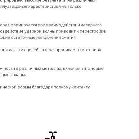
стрировало высокие результаты на различных
ксплуатацоные характеристики не только
торая формируется при взаимодействии лазерного
Воздействие ударной волны приводит к перестройке
сокие остаточные напряжения сжатия.
ия для этих целей лазера, проникает в материал
чности в различных металлах, включая титановые
евые сплавы.
рической формы благодаря полному контакту