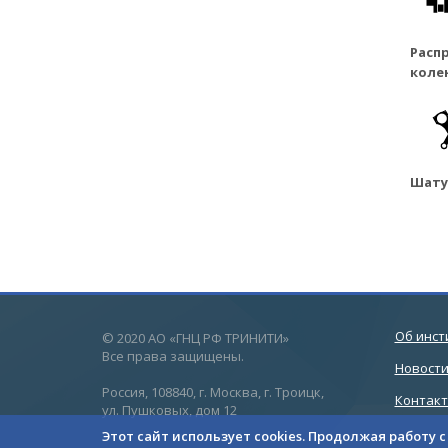
Расп
коле
Шат
Об инст
© 2020 АО «ГНЦ РФ ТРИНИТИ»
Все права защищены.
Новост
Россия, 108840, г. Москва, г. Троицк,
Контак
ул. Пушковых, дом 12
Этот сайт использует cookies. Продолжая работу 