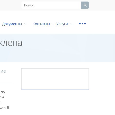
...
Документы
Контакты
Услуги
клепа
ние
 по
ом
ит
ин. В