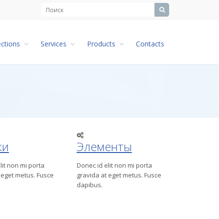
ections
Services
Products
Contacts
ки
Элементы
lit non mi porta
Donec id elit non mi porta
 eget metus. Fusce
gravida at eget metus. Fusce
dapibus.