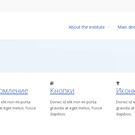
About the institute
Main dir
рмление
Кнопки
Икон
elit non mi porta
Donec id elit non mi porta
Donec id e
at eget metus. Fusce
gravida at eget metus. Fusce
gravida at
dapibus.
dapibus.